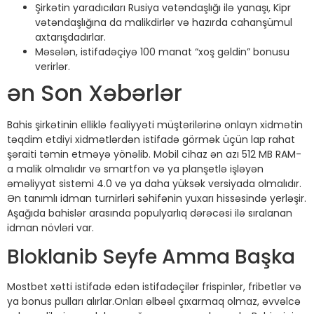
Şirkətin yaradıcıları Rusiya vətəndaşlığı ilə yanaşı, Kipr
vətəndaşlığına da malikdirlər və hazırda cahanşümul
axtarışdadırlar.
Məsələn, istifadəçiyə 100 manat “xoş gəldin” bonusu
verirlər.
ən Son Xəbərlər
Bahis şirkətinin elliklə fəaliyyəti müştərilərinə onlayn xidmətin
təqdim etdiyi xidmətlərdən istifadə görmək üçün lap rahat
şəraiti təmin etməyə yönəlib. Mobil cihaz ən azı 512 MB RAM-
a malik olmalıdır və smartfon və ya planşetlə işləyən
əməliyyat sistemi 4.0 və ya daha yüksək versiyada olmalıdır.
Ən tanımlı idman turnirləri səhifənin yuxarı hissəsində yerləşir.
Aşağıda bahislər arasında populyarlıq dərəcəsi ilə sıralanan
idman növləri var.
Bloklanib Seyfe Amma Başka
Mostbet xətti istifadə edən istifadəçilər frispinlər, fribetlər və
ya bonus pulları alırlar.Onları əlbəəl çıxarmaq olmaz, əvvəlcə