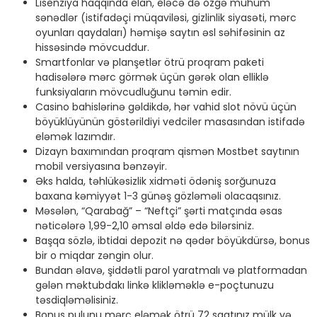
Lisenziya haqqında elan, eləcə də özgə mühüm
sənədlər (istifadəçi müqaviləsi, gizlinlik siyasəti, mərc
oyunları qaydaları) həmişə saytın əsl səhifəsinin az
hissəsində mövcuddur.
Smartfonlar və planşetlər ötrü proqram paketi
hadisələrə mərc görmək üçün gərək olan elliklə
funksiyaların mövcudluğunu təmin edir.
Casino bahislərinə gəldikdə, hər vahid slot növü üçün
böyüklüyünün göstərildiyi vedciler masasından istifadə
eləmək lazımdır.
Dizayn baxımından proqram qismən Mostbet saytının
mobil versiyasına bənzəyir.
Əks halda, təhlükəsizlik xidməti ödəniş sorğunuza
baxana kəmiyyət 1-3 günəş gözləməli olacaqsınız.
Məsələn, “Qarabağ” – “Neftçi” şərti matçında əsas
nəticələrə 1,99-2,10 əmsal əldə edə bilərsiniz.
Başqa sözlə, ibtidai depozit nə qədər böyükdürsə, bonus
bir o miqdar zəngin olur.
Bundan əlavə, şiddətli parol yaratmalı və platformadan
gələn məktubdakı linkə klikləməklə e-poçtunuzu
təsdiqləməlisiniz.
Bonus pulunu mərc eləmək ötrü 72 saatınız mülk və