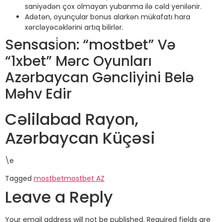
saniyədən çox olmayan yubanma ilə cəld yenilənir.
Adətən, oyunçular bonus alarkən mükafatı hara
xərcləyəcəklərini artıq bilirlər.
Sensasi̇on: “mostbet” Və
“1xbet” Mərc Oyunları
Azərbaycan Gəncliyini Belə
Məhv Edir
Cəlilabad Rayon,
Azərbaycan Küçəsi
\e
Tagged
mostbet
mostbet AZ
Leave a Reply
Your email address will not be published.
Required fields are