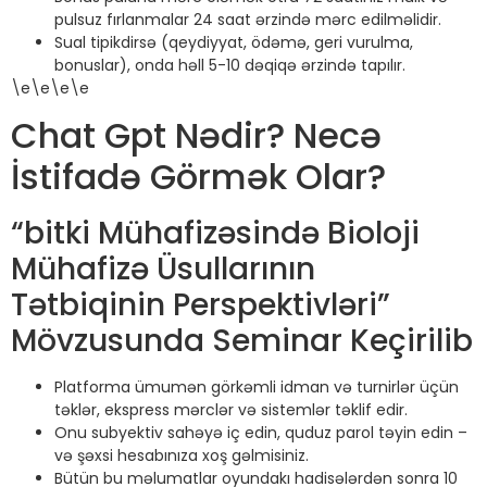
pulsuz fırlanmalar 24 saat ərzində mərc edilməlidir.
Sual tipikdirsə (qeydiyyat, ödəmə, geri vurulma,
bonuslar), onda həll 5-10 dəqiqə ərzində tapılır.
\e\e\e\e
Chat Gpt Nədir? Necə
İstifadə Görmək Olar?
“bitki Mühafizəsində Bioloji
Mühafizə Üsullarının
Tətbiqinin Perspektivləri”
Mövzusunda Seminar Keçirilib
Platforma ümumən görkəmli idman və turnirlər üçün
təklər, ekspress mərclər və sistemlər təklif edir.
Onu subyektiv sahəyə iç edin, quduz parol təyin edin –
və şəxsi hesabınıza xoş gəlmisiniz.
Bütün bu məlumatlar oyundakı hadisələrdən sonra 10